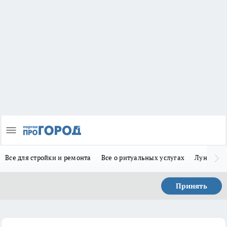
Все для стройки и ремонта
Все о ритуальных услугах
Лунно-по
Принять