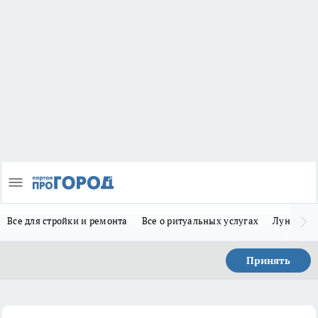
Все для стройки и ремонта
Все о ритуальных услугах
Лунно-по
Принять