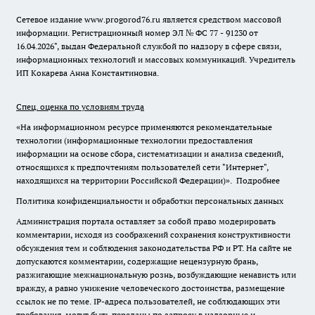
Сетевое издание www.progorod76.ru является средством массовой
информации. Регистрационный номер ЭЛ № ФС 77 - 91230 от
16.04.2026", выдан Федеральной службой по надзору в сфере связи,
информационных технологий и массовых коммуникаций. Учредитель
ИП Кокарева Анна Константиновна.
Спец. оценка по условиям труда
«На информационном ресурсе применяются рекомендательные
технологии (информационные технологии предоставления
информации на основе сбора, систематизации и анализа сведений,
относящихся к предпочтениям пользователей сети "Интернет",
находящихся на территории Российской Федерации)».
Подробнее
Политика конфиденциальности и обработки персональных данных
Администрация портала оставляет за собой право модерировать
комментарии, исходя из соображений сохранения конструктивности
обсуждения тем и соблюдения законодательства РФ и РТ. На сайте не
допускаются комментарии, содержащие нецензурную брань,
разжигающие межнациональную рознь, возбуждающие ненависть или
вражду, а равно унижение человеческого достоинства, размещение
ссылок не по теме. IP-адреса пользователей, не соблюдающих эти
требования, могут быть переданы по запросу в надзорные и