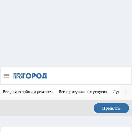
Все для стройки и ремонта
Все о ритуальных услугах
Лунно-по
Принять