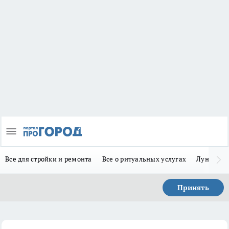
Все для стройки и ремонта
Все о ритуальных услугах
Лунно-по
Принять