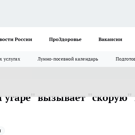
вости России
ПроЗдоровье
Вакансии
х услугах
Лунно-посевной календарь
Подгото
 угаре" вызывает "скорую"
я