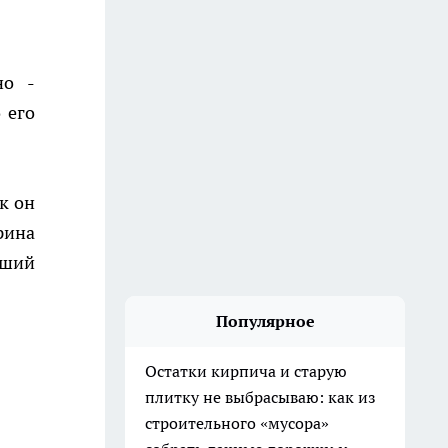
но -
 его
к он
рина
вший
Популярное
Остатки кирпича и старую
плитку не выбрасываю: как из
строительного «мусора»