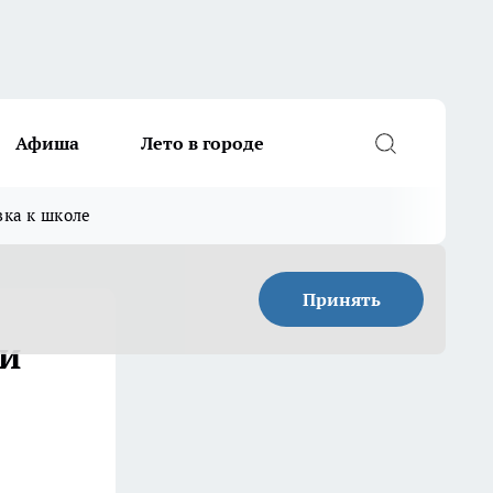
Афиша
Лето в городе
вка к школе
Принять
 и