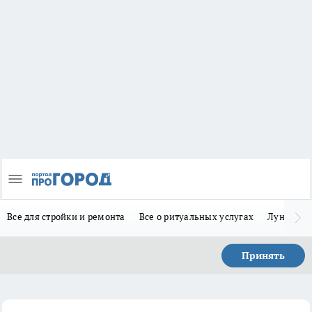
Все для стройки и ремонта
Все о ритуальных услугах
Лунно-по
Принять