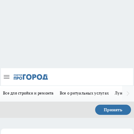
Все для стройки и ремонта
Все о ритуальных услугах
Лунно-по
Принять