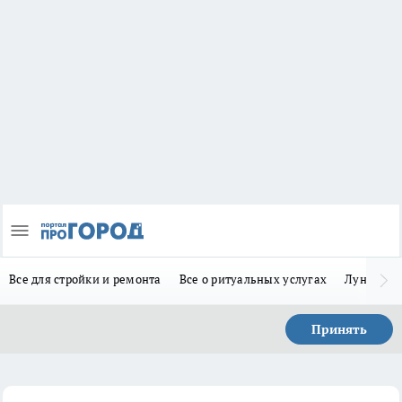
Все для стройки и ремонта
Все о ритуальных услугах
Лунно-по
Принять