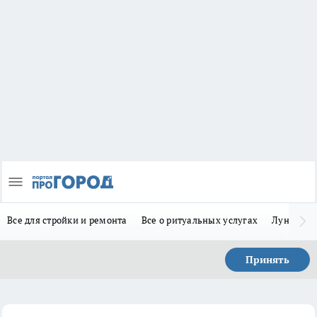
Все для стройки и ремонта
Все о ритуальных услугах
Лунно-по
Принять