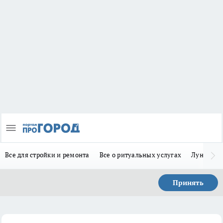
Все для стройки и ремонта
Все о ритуальных услугах
Лунно-по
Принять