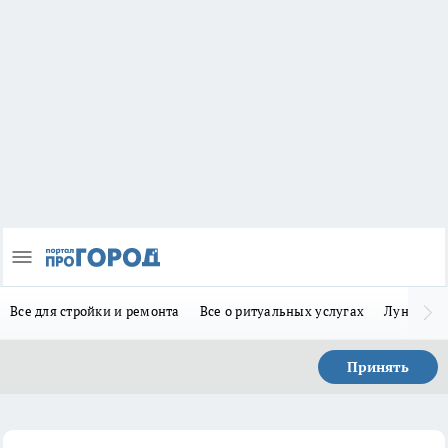
Все для стройки и ремонта
Все о ритуальных услугах
Лунно-по
Принять