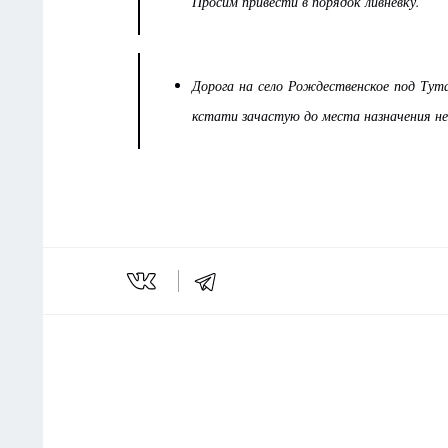
Просим привести в порядок ливневку.
Дорога на село Рождественское под Тута
кстати зачастую до места назначения не