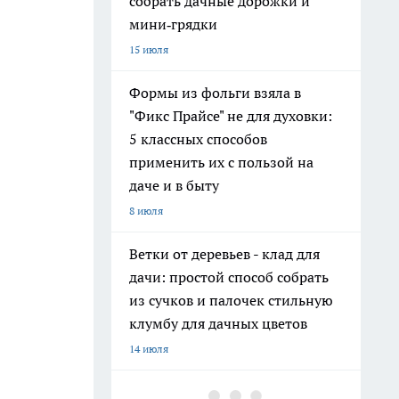
собрать дачные дорожки и
мини‑грядки
15 июля
Формы из фольги взяла в
"Фикс Прайсе" не для духовки:
5 классных способов
применить их с пользой на
даче и в быту
8 июля
Ветки от деревьев - клад для
дачи: простой способ собрать
из сучков и палочек стильную
клумбу для дачных цветов
14 июля
Хватит поливать грядки из