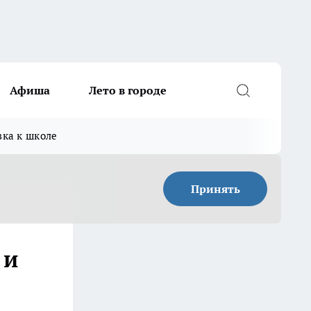
Афиша
Лето в городе
вка к школе
Принять
 и