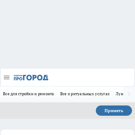
Все для стройки и ремонта
Все о ритуальных услугах
Лунно-по
Принять