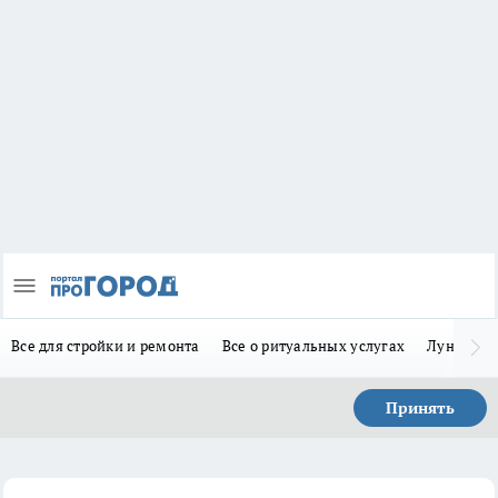
Все для стройки и ремонта
Все о ритуальных услугах
Лунно-по
Принять