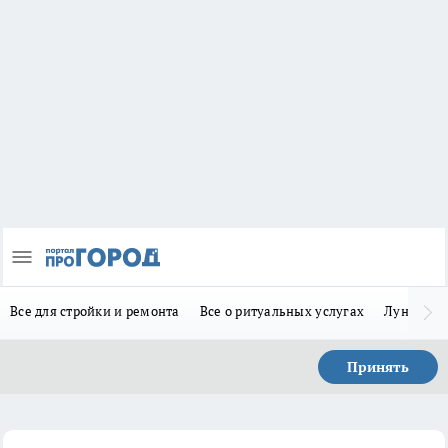
Все для стройки и ремонта
Все о ритуальных услугах
Лунно-по
Принять