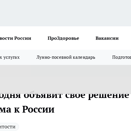
вости России
ПроЗдоровье
Вакансии
х услугах
Лунно-посевной календарь
Подгото
одня объявит свое решение
а к России
итости