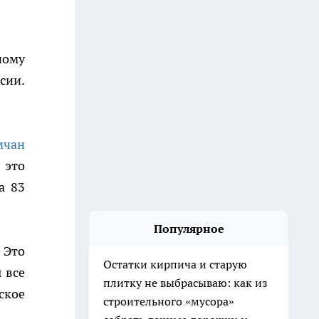
ному
сии.
мчан
 это
а 83
Популярное
. Это
Остатки кирпича и старую
 все
плитку не выбрасываю: как из
ское
строительного «мусора»