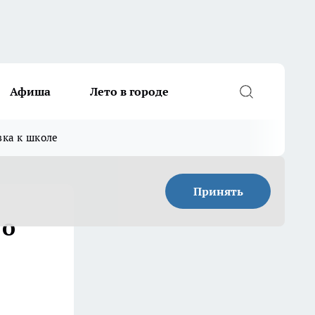
Афиша
Лето в городе
вка к школе
Принять
 о