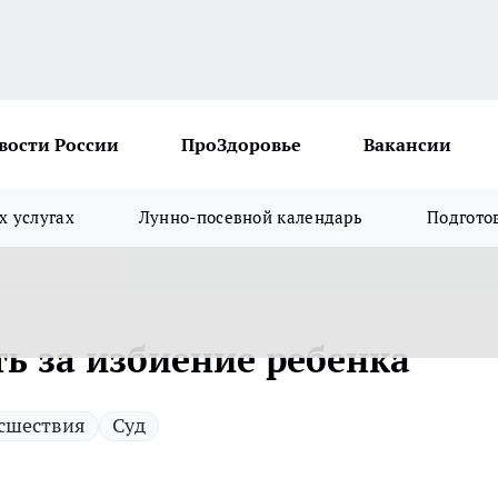
вости России
ПроЗдоровье
Вакансии
х услугах
Лунно-посевной календарь
Подгото
ь за избиение ребенка
сшествия
Суд