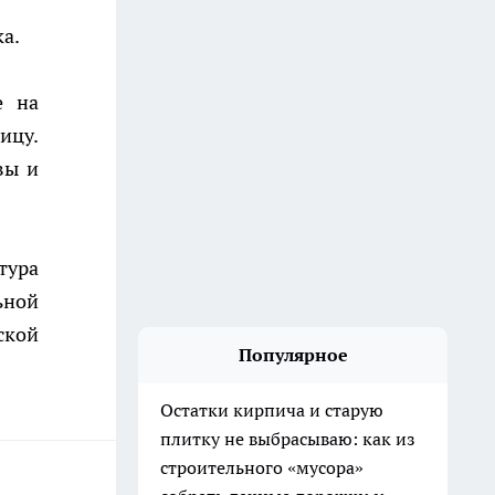
а.
е на
ицу.
вы и
тура
ьной
ской
Популярное
Остатки кирпича и старую
плитку не выбрасываю: как из
строительного «мусора»