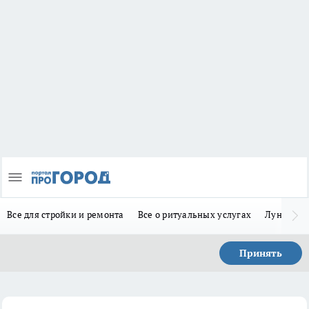
Все для стройки и ремонта
Все о ритуальных услугах
Лунно-по
Принять