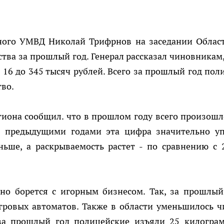
стного УМВД Николай Трифрнов на заседании Облас
ства за прошлый год. Генерал рассказал чиновникам,
с 16 до 345 тысяч рублей. Всего за прошлый год пол
тво.
гиона сообщил. что в прошлом году всего произошл
с предыдущими годами эта цифра значительно уп
ьше, а раскрываемость растет - по сравнению с 
вно борется с игорным бизнесом. Так, за прошлый
гровых автоматов. Также в области уменьшилось ч
 за прошлый год полицейские изъяли 25 килогра