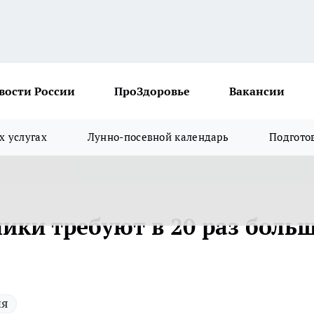
вости России
ПроЗдоровье
Вакансии
х услугах
Лунно-посевной календарь
Подгото
ики требуют в 20 раз боль
ия