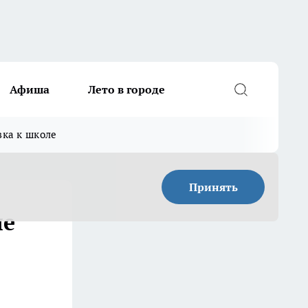
Афиша
Лето в городе
вка к школе
Принять
ше