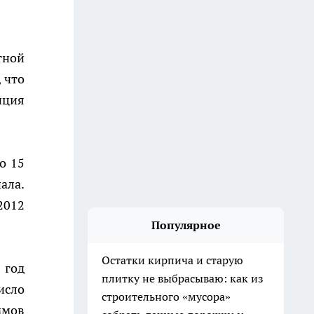
тной
 что
иция
о 15
ала.
2012
Популярное
Остатки кирпича и старую
 год
плитку не выбрасываю: как из
исло
строительного «мусора»
ммов