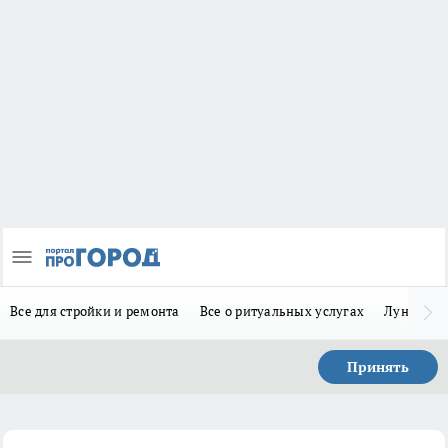
Все для стройки и ремонта
Все о ритуальных услугах
Лунно-по
Принять