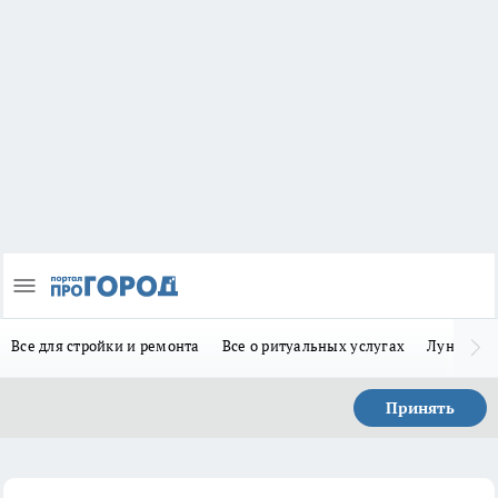
Все для стройки и ремонта
Все о ритуальных услугах
Лунно-по
Принять