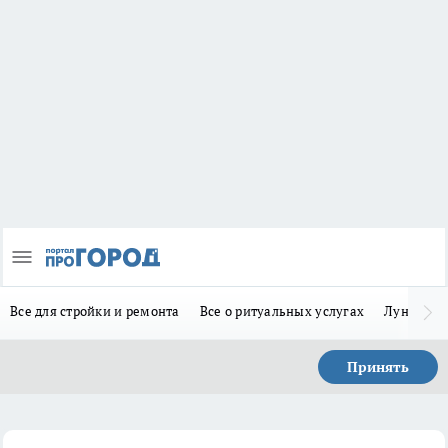
Все для стройки и ремонта
Все о ритуальных услугах
Лунно-по
Принять