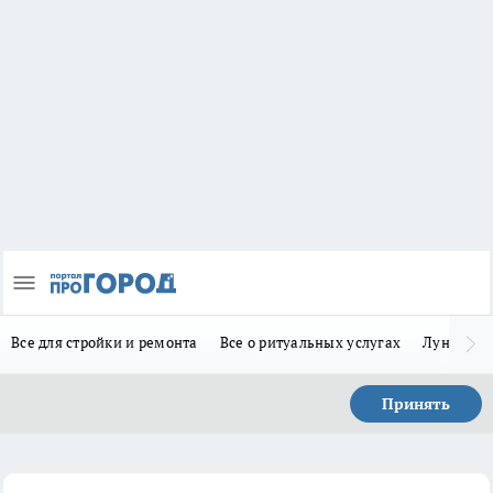
Все для стройки и ремонта
Все о ритуальных услугах
Лунно-по
Принять