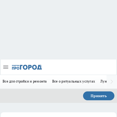
Все для стройки и ремонта
Все о ритуальных услугах
Лунно-по
Принять