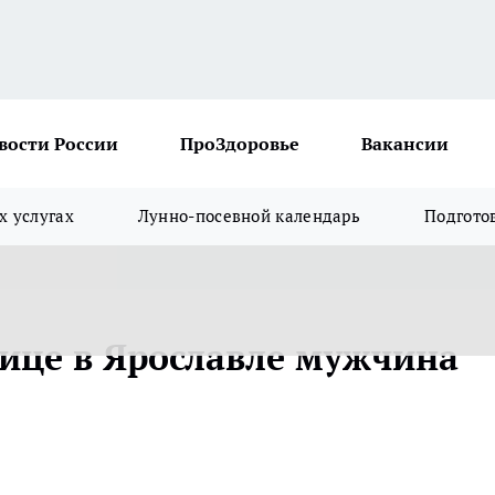
вости России
ПроЗдоровье
Вакансии
х услугах
Лунно-посевной календарь
Подгото
лице в Ярославле мужчина