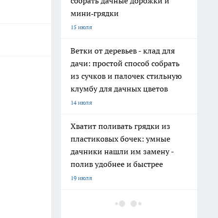
собрать дачные дорожки и
мини‑грядки
15 июля
Ветки от деревьев - клад для
дачи: простой способ собрать
из сучков и палочек стильную
клумбу для дачных цветов
14 июля
Хватит поливать грядки из
пластиковых бочек: умные
дачники нашли им замену -
полив удобнее и быстрее
19 июля
На полках они неприметны: 11
нужных вещей из Fix Price, о