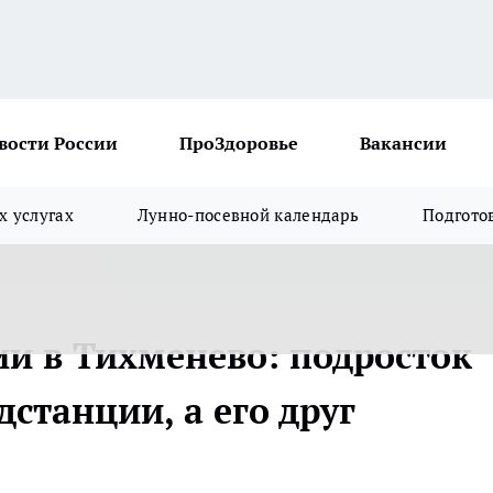
вости России
ПроЗдоровье
Вакансии
х услугах
Лунно-посевной календарь
Подгото
ии в Тихменево: подросток
дстанции, а его друг