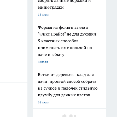
собрать дачные дорожки и
мини‑грядки
15 июля
Формы из фольги взяла в
"Фикс Прайсе" не для духовки:
5 классных способов
применить их с пользой на
даче и в быту
8 июля
Ветки от деревьев - клад для
дачи: простой способ собрать
из сучков и палочек стильную
клумбу для дачных цветов
14 июля
Хватит поливать грядки из