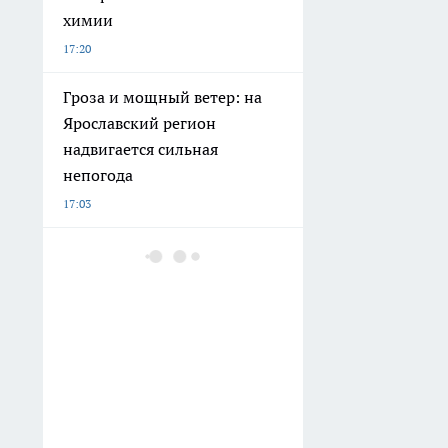
химии
17:20
Гроза и мощный ветер: на
Ярославский регион
надвигается сильная
непогода
17:03
Как отвечать на вопрос "Как
дела?": выучила эти фразы
— теперь столько удачи, что
даже куры не клюют
16:39
В Ярославле аукцион по
продаже отеля Azimut за