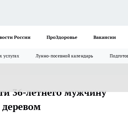
вости России
ПроЗдоровье
Вакансии
х услугах
Лунно-посевной календарь
Подгото
сти 36-летнего мужчину
 деревом