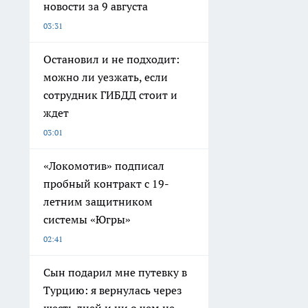
новости за 9 августа
03:31
Остановил и не подходит:
можно ли уезжать, если
сотрудник ГИБДД стоит и
ждет
03:01
«Локомотив» подписал
пробный контракт с 19-
летним защитником
системы «Югры»
02:41
Сын подарил мне путевку в
Турцию: я вернулась через
шесть дней и ни о чем не