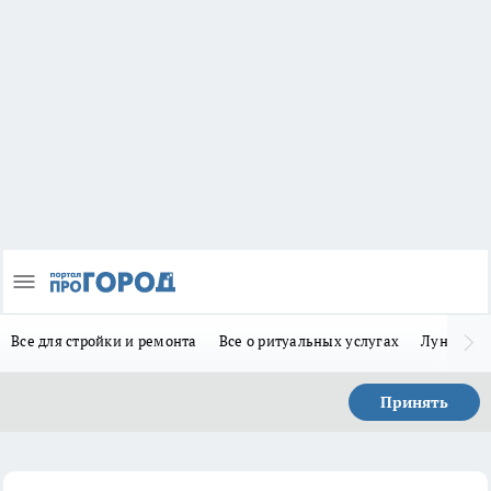
Все для стройки и ремонта
Все о ритуальных услугах
Лунно-по
Принять