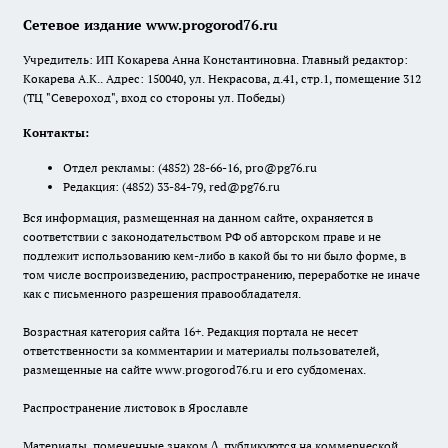
Сетевое издание www.progorod76.ru
Учредитель: ИП Кокарева Анна Константиновна. Главный редактор:
Кокарева А.К.. Адрес: 150040, ул. Некрасова, д.41, стр.1, помещение 312
(ТЦ "Североход", вход со стороны ул. Победы)
Контакты:
Отдел рекламы:
(4852) 28-66-16
,
pro@pg76.ru
Редакция:
(4852) 33-84-79
,
red@pg76.ru
Вся информация, размещенная на данном сайте, охраняется в
соответствии с законодательством РФ об авторском праве и не
подлежит использованию кем-либо в какой бы то ни было форме, в
том числе воспроизведению, распространению, переработке не иначе
как с письменного разрешения правообладателя.
Возрастная категория сайта 16+. Редакция портала не несет
ответственности за комментарии и материалы пользователей,
размещенные на сайте www.progorod76.ru и его субдоменах.
Распространение листовок в Ярославле
Материалы, помеченные знаком ∆, публикуются на коммерческой