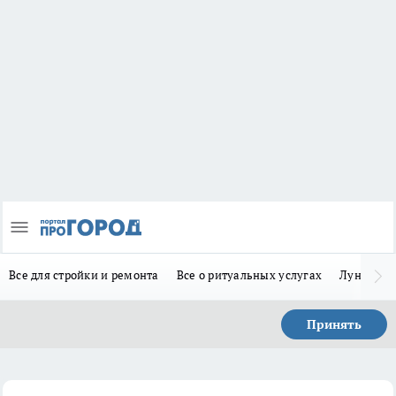
Все для стройки и ремонта
Все о ритуальных услугах
Лунно-по
Принять