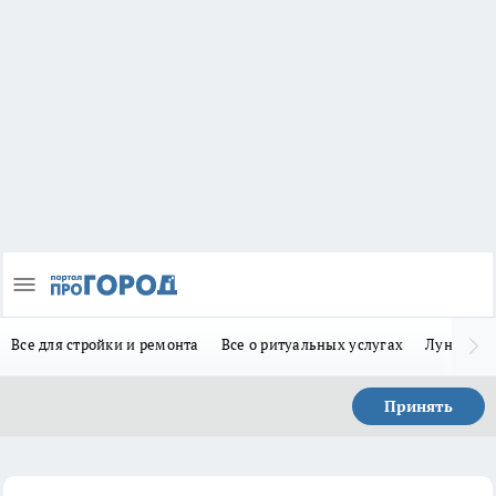
Все для стройки и ремонта
Все о ритуальных услугах
Лунно-по
Принять