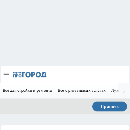
Все для стройки и ремонта
Все о ритуальных услугах
Лунно-по
Принять