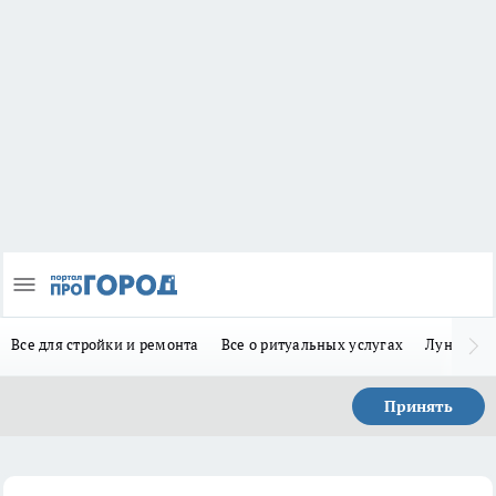
Все для стройки и ремонта
Все о ритуальных услугах
Лунно-по
Принять