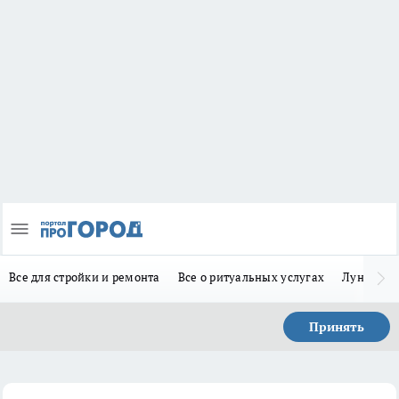
Все для стройки и ремонта
Все о ритуальных услугах
Лунно-по
Принять