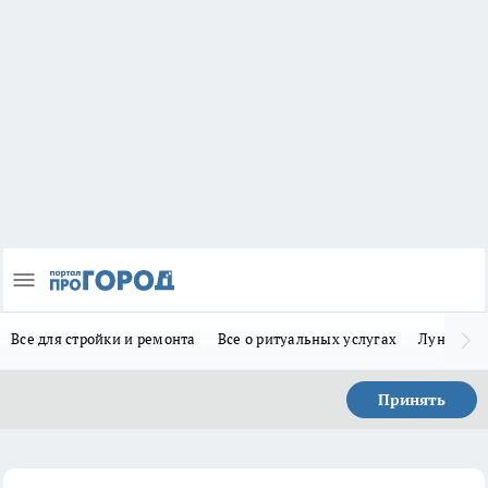
Все для стройки и ремонта
Все о ритуальных услугах
Лунно-по
Принять