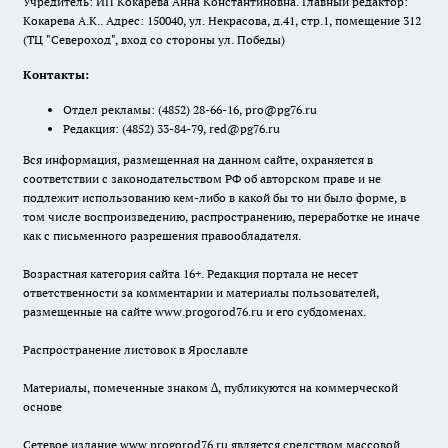
Учредитель: ИП Кокарева Анна Константиновна. Главный редактор:
Кокарева А.К.. Адрес: 150040, ул. Некрасова, д.41, стр.1, помещение 312
(ТЦ "Североход", вход со стороны ул. Победы)
Контакты:
Отдел рекламы:
(4852) 28-66-16
,
pro@pg76.ru
Редакция:
(4852) 33-84-79
,
red@pg76.ru
Вся информация, размещенная на данном сайте, охраняется в
соответствии с законодательством РФ об авторском праве и не
подлежит использованию кем-либо в какой бы то ни было форме, в
том числе воспроизведению, распространению, переработке не иначе
как с письменного разрешения правообладателя.
Возрастная категория сайта 16+. Редакция портала не несет
ответственности за комментарии и материалы пользователей,
размещенные на сайте www.progorod76.ru и его субдоменах.
Распространение листовок в Ярославле
Материалы, помеченные знаком ∆, публикуются на коммерческой
основе
Сетевое издание www.progorod76.ru является средством массовой