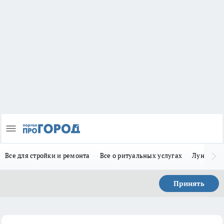
Все для стройки и ремонта
Все о ритуальных услугах
Лунно-по
Принять