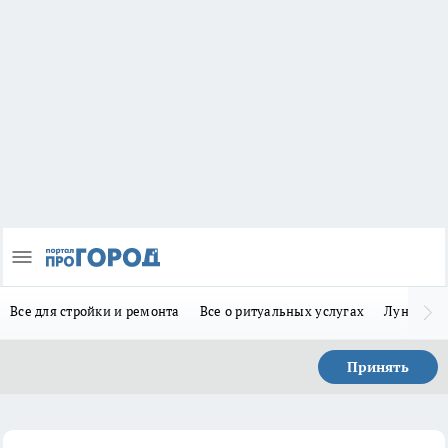
Все для стройки и ремонта
Все о ритуальных услугах
Лунно-по
Принять