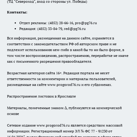
(ТЦ "Североход", вход со стороны ул. Победы)
Контакты:
Отдел рекламы:
(4852) 28-66-16
,
pro@pg76.ru
Редакция:
(4852) 33-84-79
,
red@pg76.ru
Вся информация, размещенная на данном сайте, охраняется в
соответствии с законодательством РФ об авторском праве и не
подлежит использованию кем-либо в какой бы то ни было форме, в
том числе воспроизведению, распространению, переработке не иначе
как с письменного разрешения правообладателя.
Возрастная категория сайта 16+. Редакция портала не несет
ответственности за комментарии и материалы пользователей,
размещенные на сайте www.progorod76.ru и его субдоменах.
Распространение листовок в Ярославле
Материалы, помеченные знаком ∆, публикуются на коммерческой
основе
Сетевое издание www.progorod76.ru является средством массовой
информации. Регистрационный номер ЭЛ № ФС 77 - 91230 от
16.04.2026", выдан Федеральной службой по надзору в сфере связи,