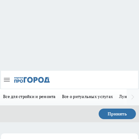
Все для стройки и ремонта
Все о ритуальных услугах
Лунно-по
Принять