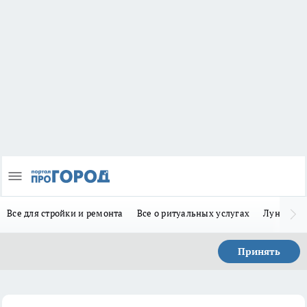
Все для стройки и ремонта
Все о ритуальных услугах
Лунно-по
Принять