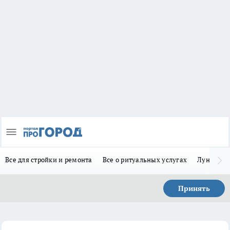
Все для стройки и ремонта
Все о ритуальных услугах
Лунно-по
Принять