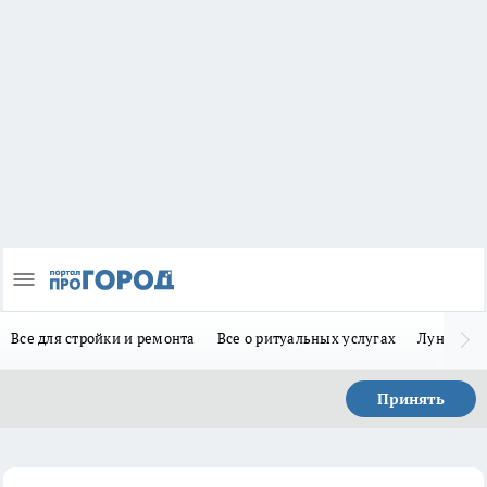
Все для стройки и ремонта
Все о ритуальных услугах
Лунно-по
Принять