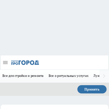
Все для стройки и ремонта
Все о ритуальных услугах
Лунно-по
Принять