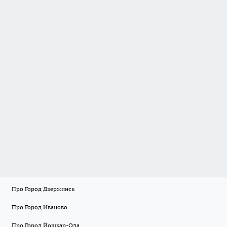
Про Город Дзержинск
Про Город Иваново
Про Город Йошкар-Ола