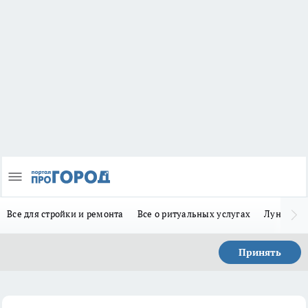
Все для стройки и ремонта
Все о ритуальных услугах
Лунно-по
Принять