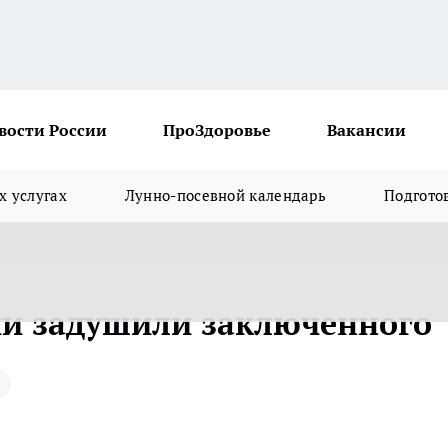
вости России
ПроЗдоровье
Вакансии
х услугах
Лунно-посевной календарь
Подгото
ии задушили заключенного