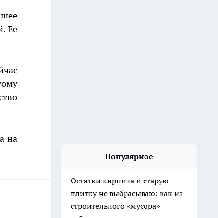
 шее
. Ее
йчас
тому
ство
а на
Популярное
Остатки кирпича и старую
плитку не выбрасываю: как из
строительного «мусора»