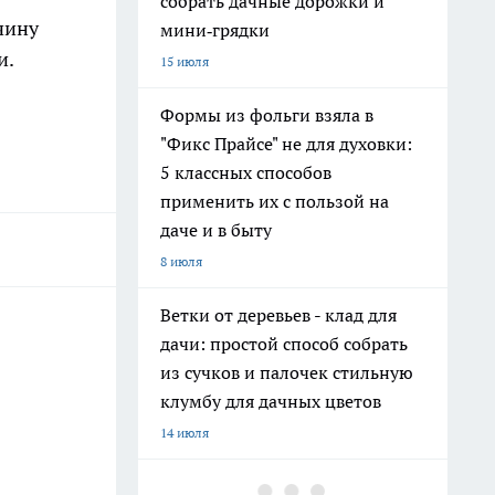
собрать дачные дорожки и
чину
мини‑грядки
и.
15 июля
Формы из фольги взяла в
"Фикс Прайсе" не для духовки:
5 классных способов
применить их с пользой на
даче и в быту
8 июля
Ветки от деревьев - клад для
дачи: простой способ собрать
из сучков и палочек стильную
клумбу для дачных цветов
14 июля
Хватит поливать грядки из