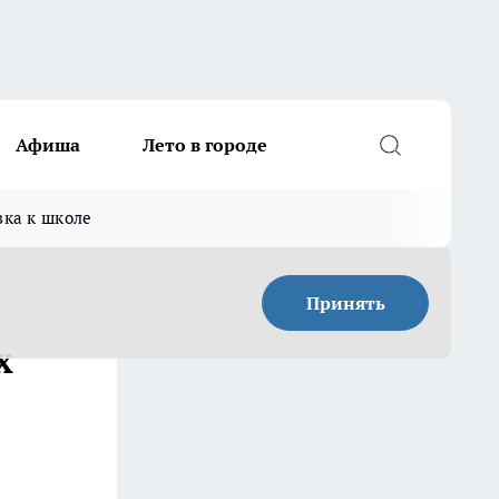
Афиша
Лето в городе
вка к школе
Принять
х