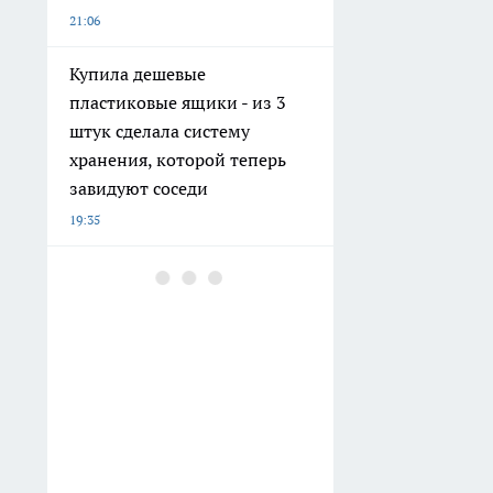
21:06
Купила дешевые
пластиковые ящики - из 3
штук сделала систему
хранения, которой теперь
завидуют соседи
19:35
Больше не тратьте деньги на
лишние визиты к мастеру:
простой тест поможет
вычислить ваш идеальный
график стрижки
19:10
Сапфировая волна вдоль