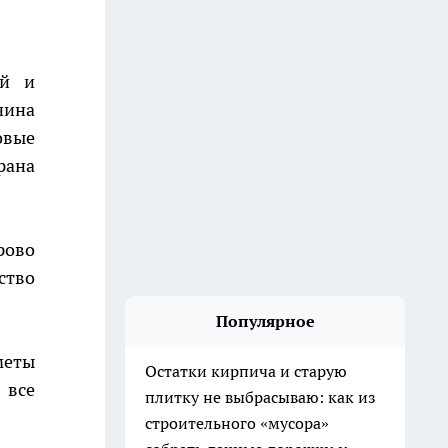
ой и
чина
овые
рана
рово
ство
Популярное
меты
Остатки кирпича и старую
 все
плитку не выбрасываю: как из
строительного «мусора»