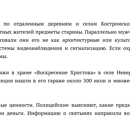
 по отдаленным деревням и селам Костромск
естных жителей предметы старины. Параллельно муж
совали они его не как архитектурные или культ
истемы видеонаблюдения и сигнализацию. Если ох
амы.
ажи в храме «Воскресение Христова» в селе Неве
лиции нашли в его гараже около 300 икон и множе
ые ценности. Полицейские выясняют, какие пред
вои деньги. Информацию о святынях направили во