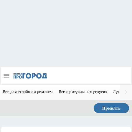
Все для стройки и ремонта
Все о ритуальных услугах
Лунно-по
Принять