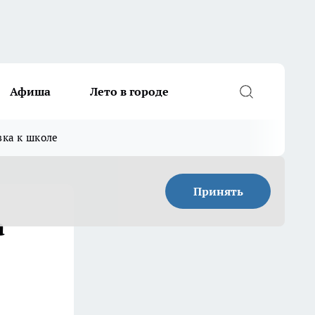
Афиша
Лето в городе
вка к школе
Принять
а