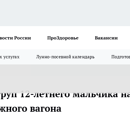
вости России
ПроЗдоровье
Вакансии
х услугах
Лунно-посевной календарь
Подгото
руп 12-летнего мальчика н
жного вагона