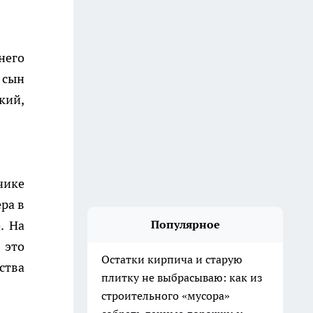
него
 сын
кий,
чике
ра в
. На
Популярное
 это
Остатки кирпича и старую
ства
плитку не выбрасываю: как из
строительного «мусора»