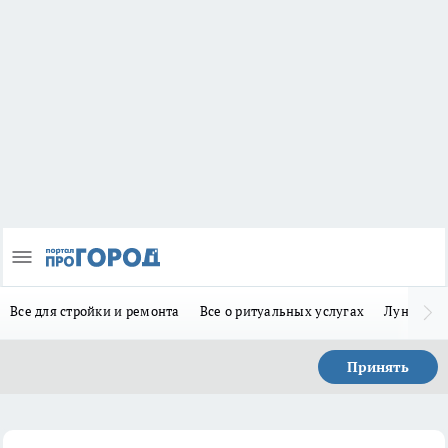
Все для стройки и ремонта
Все о ритуальных услугах
Лунно-по
Принять