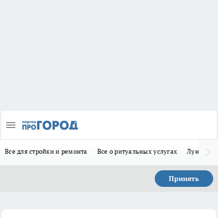
Все для стройки и ремонта
Все о ритуальных услугах
Лунно-по
Принять