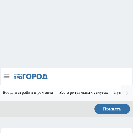
Все для стройки и ремонта
Все о ритуальных услугах
Лунно-по
Принять