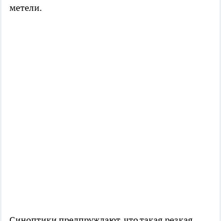
метели.
Синоптики предпруждают, что такая резкая