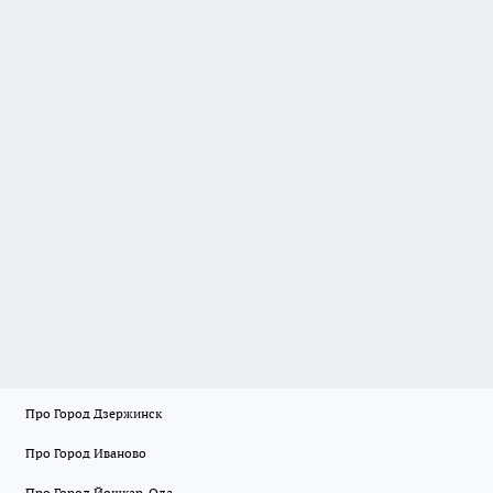
Про Город Дзержинск
Про Город Иваново
Про Город Йошкар-Ола