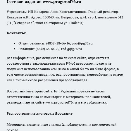
Сетевое издание www.progorod76.ru
Учредитель: ИП Кокарева Анна Константиновна. Главный редактор:
Кокарева А.К.. Адрес: 150040, ул. Некрасова, д.41, стр.1, помещение 312
(ТЦ "Североход", вход со стороны ул. Победы)
Контакты:
Отдел рекламы:
(4852) 28-66-16
,
pro@pg76.ru
Редакция:
(4852) 33-84-79
,
red@pg76.ru
Вся информация, размещенная на данном сайте, охраняется в
соответствии с законодательством РФ об авторском праве и не
подлежит использованию кем-либо в какой бы то ни было форме, в
том числе воспроизведению, распространению, переработке не иначе
как с письменного разрешения правообладателя.
Возрастная категория сайта 16+. Редакция портала не несет
ответственности за комментарии и материалы пользователей,
размещенные на сайте www.progorod76.ru и его субдоменах.
Распространение листовок в Ярославле
Материалы, помеченные знаком ∆, публикуются на коммерческой
основе