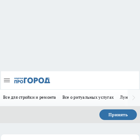
Все для стройки и ремонта
Все о ритуальных услугах
Лунно-по
Принять